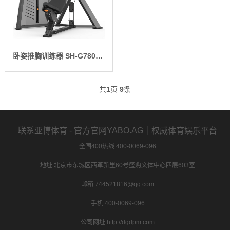
卧姿推胸训练器 SH-G7801-T1
共
1
页
9
条
联系亚博体育 - 官方官网YABO.AG｜权威体育娱乐平台
全国400热线:400-0069-096
地址:北京市东城区西革新里60号盛购文体中心四层603室
邮箱:744521816@qq.com
手机:400-0069-096
公司网址:http://dgdpm.com