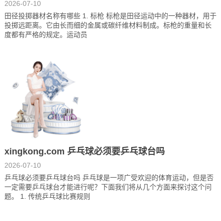
2026-07-10
田径投掷器材名称有哪些 1. 标枪 标枪是田径运动中的一种器材，用于
投掷远距离。它由长而细的金属或碳纤维材料制成。标枪的重量和长
度都有严格的规定。运动员
xingkong.com 乒乓球必须要乒乓球台吗
2026-07-10
乒乓球必须要乒乓球台吗 乒乓球是一项广受欢迎的体育运动，但是否
一定需要乒乓球台才能进行呢？下面我们将从几个方面来探讨这个问
题。 1. 传统乒乓球比赛规则