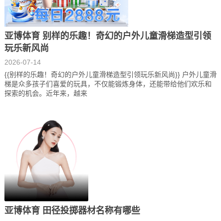
亚博体育 别样的乐趣！奇幻的户外儿童滑梯造型引领
玩乐新风尚
2026-07-14
{{别样的乐趣！奇幻的户外儿童滑梯造型引领玩乐新风尚}} 户外儿童滑
梯是众多孩子们喜爱的玩具，不仅能锻炼身体，还能带给他们欢乐和
探索的机会。近年来，越来
亚博体育 田径投掷器材名称有哪些