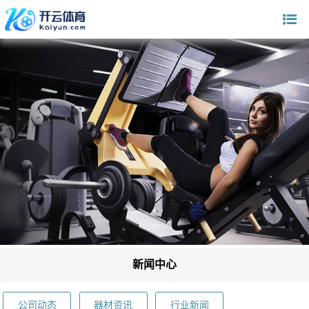
新闻中心
公司动态
器材资讯
行业新闻