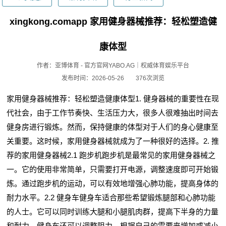
xingkong.comapp 家用健身器械推荐：轻松塑造健
康体型
作者：亚博体育 - 官方官网YABO.AG｜权威体育娱乐平台
发布时间：2026-05-26
376次浏览
家用健身器械推荐：轻松塑造健康体型1. 健身器械的重要性在现
代社会，由于工作节奏快、生活压力大，很多人很难抽出时间去
健身房进行锻炼。然而，保持健康的体型对于人们的身心健康至
关重要。这时候，家用健身器械就成为了一种很好的选择。2. 推
荐的家用健身器械2.1 跑步机跑步机是最常见的家用健身器械之
一。它的使用非常简单，只需要打开电源，调整速度即可开始锻
炼。通过跑步机的运动，可以有效地增强心肺功能，提高身体的
耐力水平。2.2 健身车健身车适合那些希望锻炼腿部和心肺功能
的人士。它可以同时训练大腿和小腿肌肉群，提高下半身的力量
和耐力。健身车还可以调整阻力，根据自己的需要来增加或减小